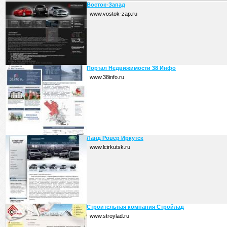
Восток-Запад
www.vostok-zap.ru
Портал Недвижимости 38 Инфо
www.38info.ru
Ланд Ровер Иркутск
www.lcirkutsk.ru
Строительная компания Стройлад
www.stroylad.ru