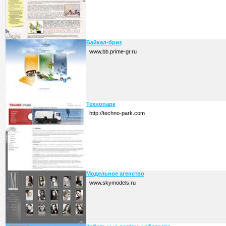
Байкал-бриз
www.bb.prime-gr.ru
Технопарк
http://techno-park.com
Модельное агенство
www.skymodels.ru