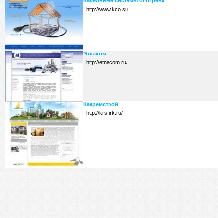
Кабельные системы обогрева
http://www.kco.su
Этнаком
http://etnacom.ru/
Каяремстрой
http://krs-irk.ru/