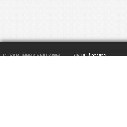
СПРАВОЧНИК РЕКЛАМЫ
Личный раздел
ИРКУТСКА
Главная
Использование любых материалов,
Статьи
заимствованных с сервиса
reklamno.ru без разрешения
Статистика
администрации, запрещено.
О проекте
Обратная связь